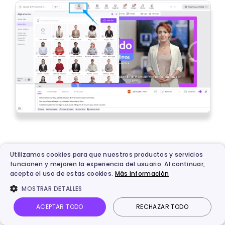
Introduce el guión o contenido
Paso 4.
Utilizamos cookies para que nuestros productos y servicios
educativo (PDF, PPT), elige idioma, voz y
funcionen y mejoren la experiencia del usuario. Al continuar,
acepta el uso de estas cookies.
Más información
personaliza los detalles. Pulsa Generar para crear
tu video en minutos.
MOSTRAR DETALLES
ACEPTAR TODO
RECHAZAR TODO