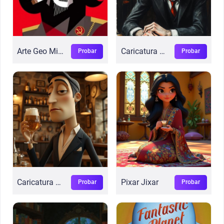
Arte Geo Minimalista
Caricatura Divertida
Probar
Probar
Caricatura 3D
Pixar Jixar
Probar
Probar