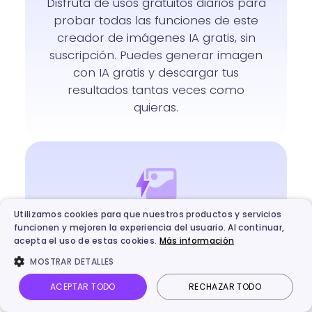
Disfruta de usos gratuitos diarios para
probar todas las funciones de este
creador de imágenes IA gratis, sin
suscripción. Puedes generar imagen
con IA gratis y descargar tus
resultados tantas veces como
quieras.
Utilizamos cookies para que nuestros productos y servicios
Velocidad de creación
funcionen y mejoren la experiencia del usuario. Al continuar,
acepta el uso de estas cookies.
Más información
ultrarrápida
MOSTRAR DETALLES
Convierte texto en imagen en unos
ACEPTAR TODO
RECHAZAR TODO
segundos con nuestro generador de
Inicio
Mis Creaciones
Video IA
Imagen IA
imágenes IA sin registro optimizado.