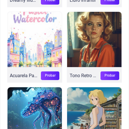
Dreamy Illus V2
Libro Infantil
Acuarela Pastel
Tono Retro Cálido
Probar
Probar