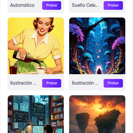
Automático
Sueño Celestial
Probar
Probar
Ilustración de los 50s
Ilustración Fantástica
Probar
Probar