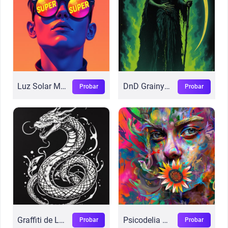
Luz Solar Matinal
DnD Grainyboyz
Probar
Probar
Graffiti de Luz Negra
Psicodelia Flux
Probar
Probar