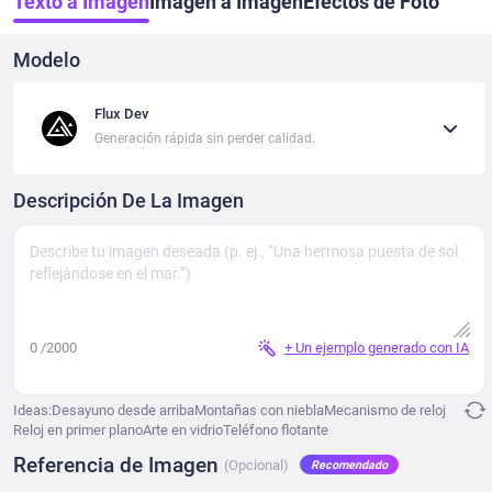
Texto a Imagen
Imagen a Imagen
Efectos de Foto
Modelo
Flux Dev
Generación rápida sin perder calidad.
Descripción De La Imagen
0
/2000
+ Un ejemplo generado con IA
Ideas:
Desayuno desde arriba
Montañas con niebla
Mecanismo de reloj
Reloj en primer plano
Arte en vidrio
Teléfono flotante
Referencia de Imagen
(Opcional)
Recomendado