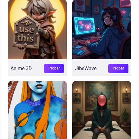
Anime 3D
JibsWave
Probar
Probar