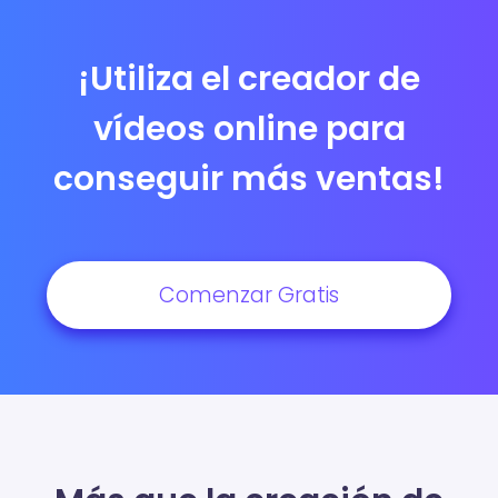
¡Utiliza el creador de
vídeos online para
conseguir más ventas!
Comenzar Gratis