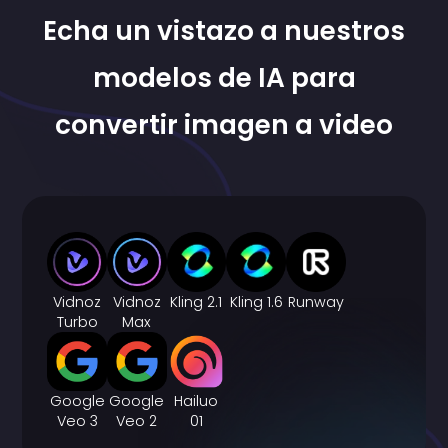
Echa un vistazo a nuestros
modelos de IA para
convertir imagen a video
Vidnoz
Vidnoz
Kling 2.1
Kling 1.6
Runway
Turbo
Max
Google
Google
Hailuo
Veo 3
Veo 2
01