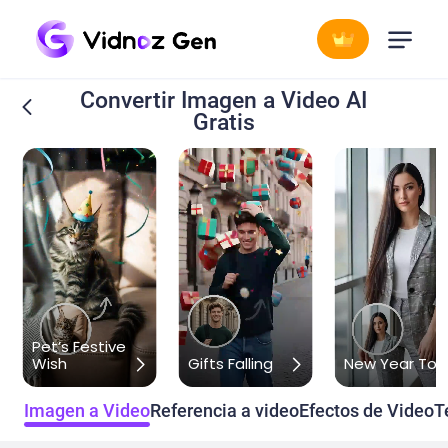
Convertir Imagen a Video AI
Gratis
Pet’s Festive
Wish
Gifts Falling
New Year Toa
Imagen a Video
Referencia a video
Efectos de Video
T