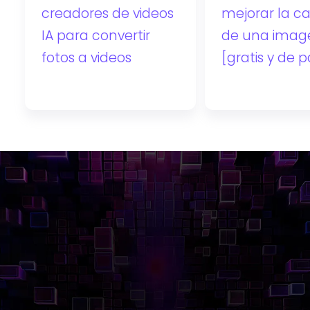
creadores de videos
mejorar la ca
IA para convertir
de una imag
fotos a videos
[gratis y de 