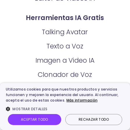
Herramientas IA Gratis
Talking Avatar
Texto a Voz
Imagen a Video IA
Clonador de Voz
Generador de Música
Utilizamos cookies para que nuestros productos y servicios
funcionen y mejoren la experiencia del usuario. Al continuar,
acepta el uso de estas cookies.
Más información
Crear Video Musical con IA
MOSTRAR DETALLES
Generador de Voz IA
ACEPTAR TODO
RECHAZAR TODO
Inicio
Mis Creaciones
Video IA
Imagen IA