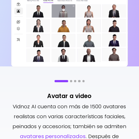
¿Qu
v
ext
V
cub
y pr
Avatar a video
Vidnoz AI cuenta con más de 1500 avatares
realistas con varias características faciales,
peinados y accesorios; también se admiten
avatares personalizados
. Después de