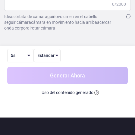
0/2000
Ideas:
órbita de cámara
guiño
volumen en el cabello
seguir cámara
cámara en movimiento hacia arriba
acercar
onda corporal
rotar cámara
5s
Estándar
Generar Ahora
Uso del contenido generado