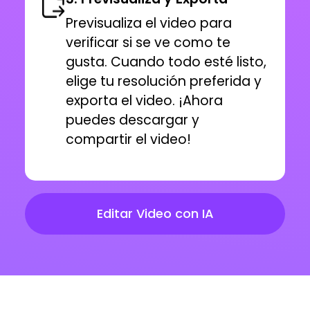
Previsualiza el video para
verificar si se ve como te
gusta. Cuando todo esté listo,
elige tu resolución preferida y
exporta el video. ¡Ahora
puedes descargar y
compartir el video!
Editar Video con IA