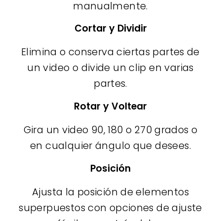
manualmente.
Cortar y Dividir
Elimina o conserva ciertas partes de
un video o divide un clip en varias
partes.
Rotar y Voltear
Gira un video 90, 180 o 270 grados o
en cualquier ángulo que desees.
Posición
Ajusta la posición de elementos
superpuestos con opciones de ajuste