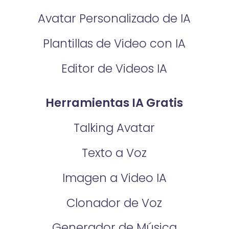
Avatar Personalizado de IA
Plantillas de Video con IA
Editor de Videos IA
Herramientas IA Gratis
Talking Avatar
Texto a Voz
Imagen a Video IA
Clonador de Voz
Generador de Música