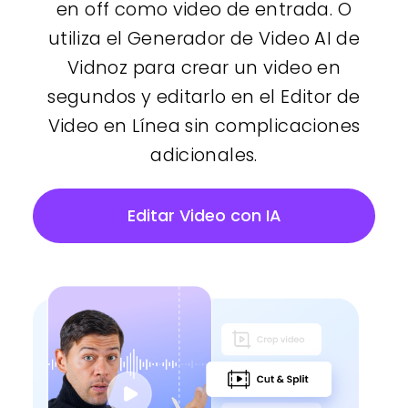
en off como video de entrada. O
utiliza el Generador de Video AI de
Vidnoz para crear un video en
segundos y editarlo en el Editor de
Video en Línea sin complicaciones
adicionales.
Editar Video con IA