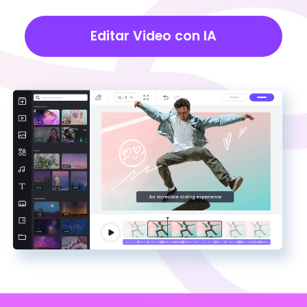
Editar Video con IA