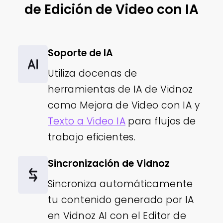
de Edición de Video con IA
Soporte de IA
Utiliza docenas de
herramientas de IA de Vidnoz
como Mejora de Video con IA y
Texto a Video IA
para flujos de
trabajo eficientes.
Sincronización de Vidnoz
Sincroniza automáticamente
tu contenido generado por IA
en Vidnoz AI con el Editor de