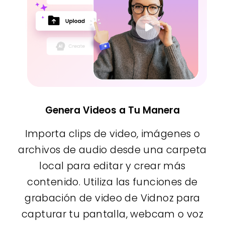
Genera Videos a Tu Manera
Importa clips de video, imágenes o
archivos de audio desde una carpeta
local para editar y crear más
contenido. Utiliza las funciones de
grabación de video de Vidnoz para
capturar tu pantalla, webcam o voz