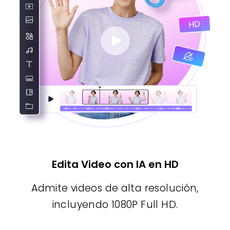
Edita Video con IA en HD
Admite videos de alta resolución,
incluyendo 1080P Full HD.