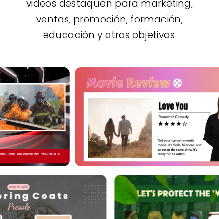
proyectos.
videos destaquen para marketing,
ventas, promoción, formación,
Activos de Música
educación y otros objetivos.
Encuentra la mejor música de
fondo en la biblioteca y
añádela a tus videos con un
clic.
Estilos de Texto
Elige entre más de 30 estilos de
texto para llamar más la
atención y establecer el tono
adecuado.
Toneladas de Elementos