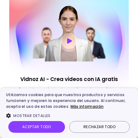
Vidnoz AI - Crea videos con IA gratis
Crea videos profesionales con IA y avatares realistas.
Utilizamos cookies para que nuestros productos y servicios
100% gratis para convertir texto a voz natural en múltiples
funcionen y mejoren la experiencia del usuario. Al continuar,
idiomas.
acepta el uso de estas cookies.
Más información
3100+ plantillas de video para diversas situaciones.
MOSTRAR DETALLES
Un clic para crear videos vía palabras, URLs, PDF, PPT, etc.
ACEPTAR TODO
RECHAZAR TODO
Probar Gratis