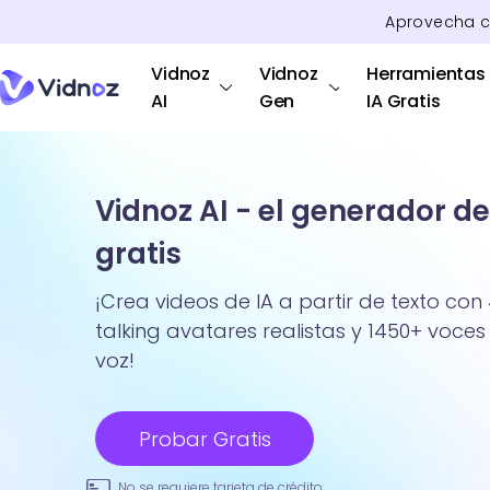
Aprovecha 
Vidnoz
Vidnoz
Herramientas
AI
Gen
IA Gratis
Vidnoz AI - el generador de
gratis
¡Crea videos de IA a partir de texto con 
talking avatares realistas y 1450+ voces 
voz!
Probar Gratis
No se requiere tarjeta de crédito