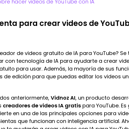
obre hacer videos de YouTube con IA
enta para crear videos de YouTu
eador de videos gratuito de IA para YouTube? Se
tar con tecnología de IA para ayudarte a crear vi
tuito para usar. Además, la mayoría de sus funci
s de edición para que puedas editar los videos u
ados anteriormente,
Vidnoz AI
, un producto desar
es
creadores de videos IA gratis
para YouTube. Es g
vierte en una de las principales opciones para vid
entas que funcionan con inteligencia artificial. 
que te ayudarán a crear videos con IA para YouTub