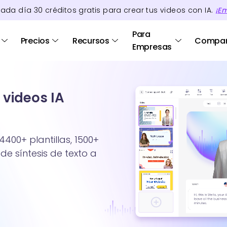
cada día
30
créditos
gratis para crear tus videos con IA.
¡E
Para
Precios
Recursos
Compa
Empresas
 videos IA
4400+ plantillas, 1500+
de síntesis de texto a