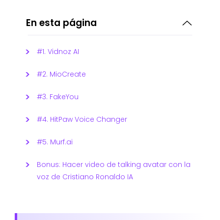
En esta página
#1. Vidnoz AI
#2. MioCreate
#3. FakeYou
#4. HitPaw Voice Changer
#5. Murf.ai
Bonus: Hacer video de talking avatar con la
voz de Cristiano Ronaldo IA