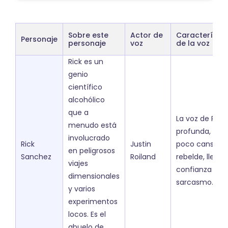
Sobre este
Actor de
Característic
Personaje
personaje
voz
de la voz
Rick es un
genio
científico
alcohólico
que a
La voz de Rick
menudo está
profunda, un
involucrado
Rick
Justin
poco cansada
en peligrosos
Sanchez
Roiland
rebelde, llena 
viajes
confianza y
dimensionales
sarcasmo.
y varios
experimentos
locos. Es el
abuelo de