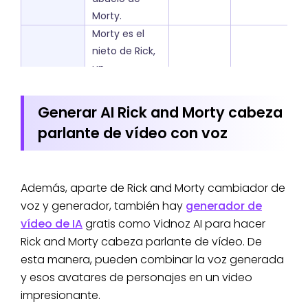
Morty.
Morty es el
nieto de Rick,
un
adolescente
relativamente
La voz de Mort
Generar AI Rick and Morty cabeza
Morty
corriente y
Justin
es aguda, llen
parlante de vídeo con voz
Smith
tímido que a
Roiland
de tensión y
menudo se ve
ansiedad.
arrastrado a
Además, aparte de Rick and Morty cambiador de
las insólitas
voz y generador, también hay
generador de
aventuras de
vídeo de IA
gratis como Vidnoz AI para hacer
Rick.
Rick and Morty cabeza parlante de vídeo. De
Jerry es el
Rick and Morty
yerno de Rick
esta manera, pueden combinar la voz generada
la voz de Jerry
y padre de
y esos avatares de personajes en un video
es ordinaria, c
Morty. Con
impresionante.
Jerry
Chris
algunas