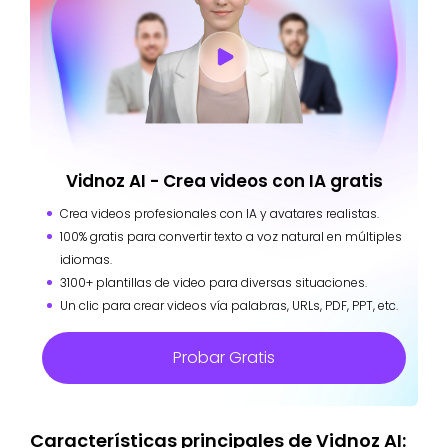
hermana
Summer es m
mayor de
neutra
Summer
Morty y a
Spencer
expresando el
Smith
menudo se
Grammer
entusiasmo y 
une a Rick
curiosidad de
and Morty en
los
sus aventuras.
adolescentes.
Vidnoz AI - Crea videos con IA gratis
Crea videos profesionales con IA y avatares realistas.
100% gratis para convertir texto a voz natural en múltiples
idiomas.
3100+ plantillas de video para diversas situaciones.
Un clic para crear videos vía palabras, URLs, PDF, PPT, etc.
Probar Gratis
Características principales de Vidnoz AI: