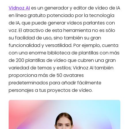
frecuencia
Smith
Parnell
emociones de
Vidnoz AI
es un generador y editor de vídeo de IA
muestra
frustración y
en línea gratuito potenciado por la tecnología
estupidez y
falta de
baja
de IA, que puede generar vídeos parlantes con
confianza.
autoestima.
voz. El atractivo de esta herramienta no es sólo
Beth, hija de
su facilidad de uso, sino también su gran
Rick y madre
funcionalidad y versatilidad. Por ejemplo, cuenta
de Morty, es
con una enorme biblioteca de plantillas con más
una
de 200 plantillas de vídeo que cubren una gran
La voz de Beth
veterinaria
variedad de temas y estilos; Vidnoz AI también
es
Beth
que suele
Sarah
proporciona más de 50 avatares
relativamente
Smith
estar
Chalke
predeterminados para añadir fácilmente
estable, firme
atormentada
personajes a tus proyectos de vídeo.
responsable.
por el
conflicto
entre familia
y trabajo.
Summer es la
La voz de