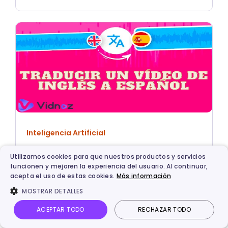
Inteligencia Artificial
5 traductores de video online de IA para
Utilizamos cookies para que nuestros productos y servicios
Traducir un Video de Inglés a Español
funcionen y mejoren la experiencia del usuario. Al continuar,
acepta el uso de estas cookies.
Más información
MOSTRAR DETALLES
ACEPTAR TODO
RECHAZAR TODO