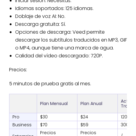
Iniciar sesión: Necesitas.
Idiomas soportados: 125 idiomas.
Doblaje de voz AI: No.
Descarga gratuita: Sí.
Opciones de descarga: Veed permite
descargar los subtítulos traducidos en MP3, GIF
o MP4, aunque tiene una marca de agua.
Calidad del vídeo descargado: 720P.
Precios:
5 minutos de prueba gratis al mes.
Actas 
Plan Mensual
Plan Anual
Traduc
Pro
$30
$24
120
Business
$70
$59
300
Precios
Precios