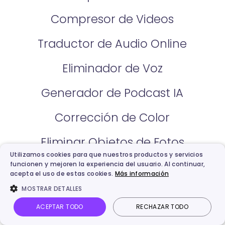
Compresor de Videos
Traductor de Audio Online
Eliminador de Voz
Generador de Podcast IA
Corrección de Color
Eliminar Objetos de Fotos
Utilizamos cookies para que nuestros productos y servicios
Cambiador de Ropa IA
funcionen y mejoren la experiencia del usuario. Al continuar,
acepta el uso de estas cookies.
Más información
Calculadora de Belleza
MOSTRAR DETALLES
ACEPTAR TODO
RECHAZAR TODO
Generador de Bebés IA