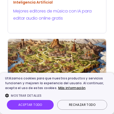
Inteligencia Artificial
Mejores editores de música con IA para
editar audio online gratis
Utilizamos cookies para que nuestros productos y servicios
funcionen y mejoren la experiencia del usuario. Al continuar,
acepta el uso de estas cookies.
Más información
Inteligencia Artificial
MOSTRAR DETALLES
Top 6 generadores de mapas con IA para
ACEPTAR TODO
RECHAZAR TODO
crear mapas personalizados para