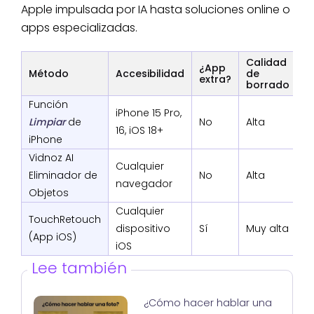
Apple impulsada por IA hasta soluciones online o
apps especializadas.
Calidad
¿App
Método
Accesibilidad
de
V
extra?
borrado
Función
iPhone 15 Pro,
Limpiar
de
No
Alta
R
16, iOS 18+
iPhone
Vidnoz AI
Cualquier
Eliminador de
No
Alta
R
navegador
Objetos
Cualquier
TouchRetouch
dispositivo
Sí
Muy alta
M
(App iOS)
iOS
Lee también
¿Cómo hacer hablar una