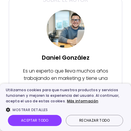
Daniel González
Es un experto que lleva muchos años
trabajando en marketing y tiene una
amplia experiencia práctica en
Utilizamos cookies para que nuestros productos y servicios
desarrollo y planificación de mercados,
funcionen y mejoren la experiencia del usuario. Al continuar,
difusión de marcas y marketing digital.
acepta el uso de estas cookies.
Más información
También presta atención a las
MOSTRAR DETALLES
tecnologías y tendencias de marketing
ACEPTAR TODO
RECHAZAR TODO
de vanguardia, y explora activamente
nuevas técnicas de marketing para