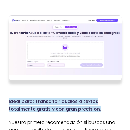
Tomar notas en
6. Otter.ai
reuniones
Regular
Muy alta
laborales
Experimentar
con un
7. Whisper
Avanzada
Alta
software de
código abierto
8.
Resultados
Sencillo
Alta
Speechnotes
rápidos
Explorar el
9.
Ideal para: Transcribir audios a textos
reconocimiento
Avanzada
Regular
Dictation.io
de voz
totalmente gratis y con gran precisión.
Nuestra primera recomendación si buscas una
app que escribe lo que escucha, tiene que ser