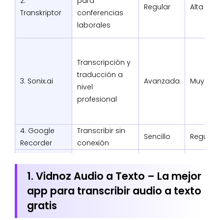
2.
para
Regular
Alta
Transkriptor
conferencias
laborales
Transcripción y
traducción a
3. Sonix.ai
Avanzada
Muy alta
nivel
profesional
4. Google
Transcribir sin
Sencillo
Regular
Recorder
conexión
Editar videos y
1. Vidnoz Audio a Texto – La mejor
Bastante
5. Clideo
generar
Media
sencillo
app para transcribir audio a texto
subtítulos
gratis