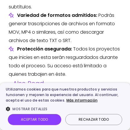
subtítulos.
Variedad de formatos admitidos:
Podrás
generar trascripciones de archivos en formato
MOV, MP4 o similares, así como descargar
archivos de texto TXT o SRT.
Protección asegurada:
Todos los proyectos
que inicies en esta serán resguardados durante
todo el proceso. Su acceso está limitado a
quienes trabajen en éste.
Also Read
Utilizamos cookies para que nuestros productos y servicios
funcionen y mejoren la experiencia del usuario. Al continuar,
¿Cómo hacer hablar una
acepta el uso de estas cookies.
Más información
foto? [Online y Gratis]
MOSTRAR DETALLES
ACEPTAR TODO
RECHAZAR TODO