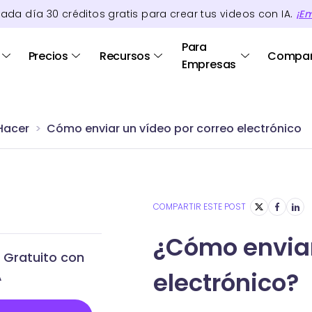
cada día
30
créditos
gratis para crear tus videos con IA.
¡E
Para
Precios
Recursos
Compa
Empresas
Hacer
Cómo enviar un vídeo por correo electrónico
COMPARTIR ESTE POST
¿Cómo enviar
 Gratuito con
electrónico?
A