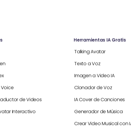
s
Herramientas IA Gratis
Talking Avatar
Gen
Texto a Voz
ex
Imagen a Video IA
 Voice
Clonador de Voz
raductor de Videos
IA Cover de Canciones
atar Interactivo
Generador de Música
Crear Video Musical con I