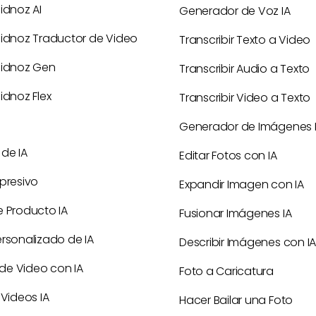
idnoz AI
Generador de Voz IA
Vidnoz Traductor de Video
Transcribir Texto a Video
Vidnoz Gen
Transcribir Audio a Texto
idnoz Flex
Transcribir Video a Texto
Generador de Imágenes 
de IA
Editar Fotos con IA
presivo
Expandir Imagen con IA
e Producto IA
Fusionar Imágenes IA
ersonalizado de IA
Describir Imágenes con I
s de Video con IA
Foto a Caricatura
 Videos IA
Hacer Bailar una Foto