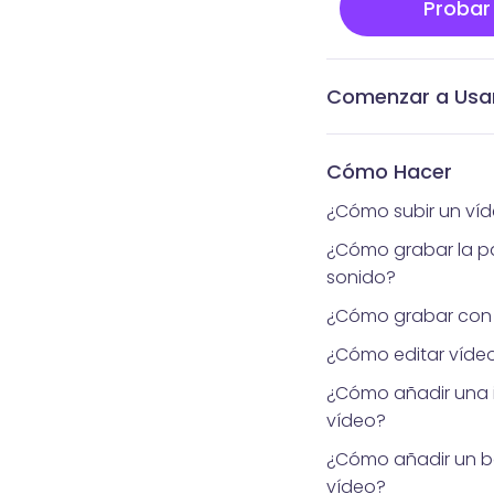
Probar
Comenzar a Usa
¿Qué es Vidnoz Fle
Obtén la extensión 
Iniciar sesión o cr
Grabar video con e
Graba tu video con
Operaciones más c
Comprende la pág
Comprende la pági
Comprende la págin
Comprender la pág
para navegador
Vidnoz
Vidnoz Flex
extensión
notificaciones y aná
Cómo Hacer
¿Cómo subir un ví
¿Cómo grabar la p
sonido?
¿Cómo grabar co
¿Cómo editar vídeo
¿Cómo añadir una 
vídeo?
¿Cómo añadir un b
vídeo?