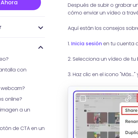
 Ahora
Después de subir o grabar u
cómo enviar un vídeo a travé
r
Aquí están los consejos sobr
x?
de Vidnoz Flex
ear una cuenta de
xtensión de
 teleprompter
onvenientes en la
ina de Cuenta
na de Biblioteca
a de Plantillas
ina de
lisis
1.
Inicia sesión
en tu cuenta d
deo?
2. Selecciona un vídeo de tu 
antalla con
3. Haz clic en el icono "Más...
n webcam?
s online?
imagen a un
otón de CTA en un