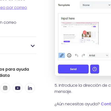
eo por correo
n correo
ción
ión
as
os
ace de dominio
ros para ayuda
diata
5. Introduce la dirección de c
mensaje.
¿Aún necesitas ayuda?
Cont