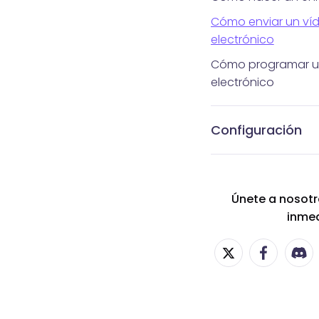
Cómo enviar un víd
electrónico
Cómo programar u
electrónico
Configuración
Ajustes de notifica
Ajustes de integrac
Administrar etiquet
Gestionar contact
Personalizar el enl
Únete a nosot
inme