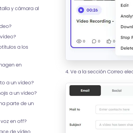
alla y cámara al
ídeo?
 vídeo?
ítulos a los
imagen en
4. Ve a la sección Correo ele
to a un vídeo?
jis a un vídeo?
na parte de un
voz en off?
ace de vídeo