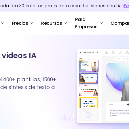
cada día
30
créditos
gratis para crear tus videos con IA.
¡E
Para
Precios
Recursos
Compa
Empresas
 videos IA
4400+ plantillas, 1500+
de síntesis de texto a