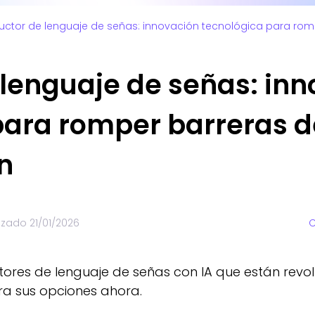
uctor de lenguaje de señas: innovación tecnológica para ro
 lenguaje de señas: in
para romper barreras d
n
lizado
21/01/2026
C
tores de lenguaje de señas con IA que están rev
ra sus opciones ahora.