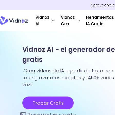
Aprovecha 
Vidnoz
Vidnoz
Herramientas
AI
Gen
IA Gratis
Vidnoz AI - el generador de
gratis
¡Crea videos de IA a partir de texto con 
talking avatares realistas y 1450+ voces 
voz!
Probar Gratis
No se requiere tarjeta de crédito