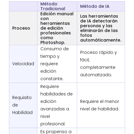
Método
Método de IA
Tradicional
Edición manual
Las herramientas
con
de IA detectarán
herramientas
personas y las
Proceso
de edición
eliminarán de las
profesionales
fotos
como
automáticamente.
Photoshop.
Consumo de
Proceso rápido y
tiempo y
fácil,
Velocidad
requiere
completamente
edición
automatizado.
constante.
Requiere
habilidades de
Requisito
edición
Requiere el menor
de
avanzadas a
nivel de habilidad.
Habilidad
nivel
profesional.
Es propenso a