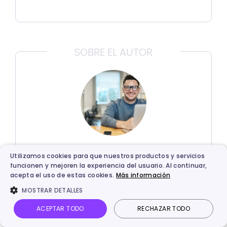
SOBRE EL AUTOR
Daniel González
Utilizamos cookies para que nuestros productos y servicios
funcionen y mejoren la experiencia del usuario. Al continuar,
Es un experto que lleva muchos años
acepta el uso de estas cookies.
Más información
trabajando en marketing y tiene una
MOSTRAR DETALLES
amplia experiencia práctica en
ACEPTAR TODO
RECHAZAR TODO
desarrollo y planificación de mercados,
difusión de marcas y marketing digital.