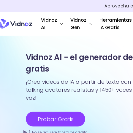
Aprovecha 
Vidnoz
Vidnoz
Herramientas
AI
Gen
IA Gratis
Vidnoz AI - el generador de
gratis
¡Crea videos de IA a partir de texto con 
talking avatares realistas y 1450+ voces 
voz!
Probar Gratis
No se requiere tarjeta de crédito