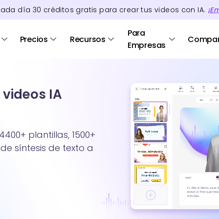
cada día
30
créditos
gratis para crear tus videos con IA.
¡E
Para
Precios
Recursos
Compa
Empresas
 videos IA
4400+ plantillas, 1500+
de síntesis de texto a