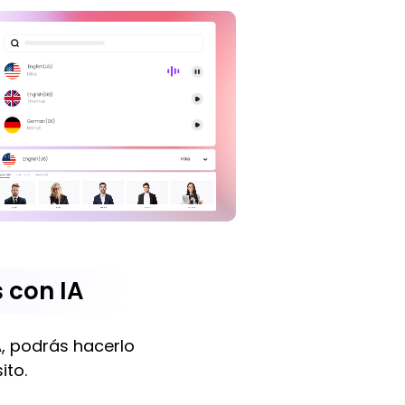
 con IA
A, podrás hacerlo
ito.