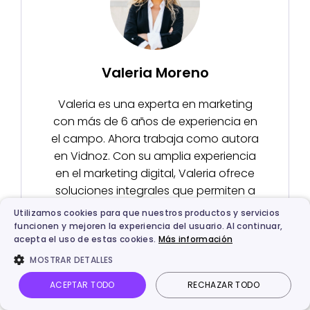
Valeria Moreno
Valeria es una experta en marketing
con más de 6 años de experiencia en
el campo. Ahora trabaja como autora
en Vidnoz. Con su amplia experiencia
en el marketing digital, Valeria ofrece
soluciones integrales que permiten a
las empresas crear y distribuir
Utilizamos cookies para que nuestros productos y servicios
contenido de vídeo de alta calidad
funcionen y mejoren la experiencia del usuario. Al continuar,
acepta el uso de estas cookies.
Más información
para destacarse en un mercado cada
vez más competitivo.
MOSTRAR DETALLES
ACEPTAR TODO
RECHAZAR TODO