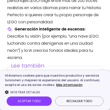
personajes LEGO! Elige entre más de 200 voces
realistas en varios idiomas para narrar tu historia.
Perfecto si quieres crear tu propio personaje de
LEGO con personalidad.
Generación inteligente de escenas:
Describe tu visión (por ejemplo, “una nave LEGO
luchando contra alienígenas en una ciudad
neón”) y la IA crea los fondos ideales para tu
escena.
Lee también
Utilizamos cookies para que nuestros productos y servicios
Generar un video de IA de
funcionen y mejoren la experiencia del usuario. Al continuar,
acepta el uso de estas cookies.
Más información
persona hablando
MOSTRAR DETALLES
rápidamente [gratis y en
ACEPTAR TODO
RECHAZAR TODO
línea]