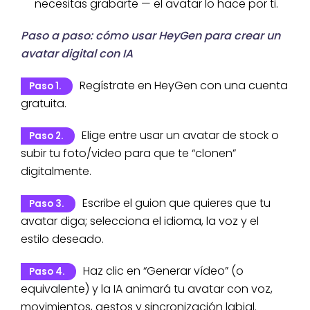
necesitas grabarte — el avatar lo hace por ti.
Paso a paso: cómo usar HeyGen para crear un
avatar digital con IA
Regístrate en HeyGen con una cuenta
Paso 1.
gratuita.
Elige entre usar un avatar de stock o
Paso 2.
subir tu foto/video para que te “clonen”
digitalmente.
Escribe el guion que quieres que tu
Paso 3.
avatar diga; selecciona el idioma, la voz y el
estilo deseado.
Haz clic en “Generar vídeo” (o
Paso 4.
equivalente) y la IA animará tu avatar con voz,
movimientos, gestos y sincronización labial.