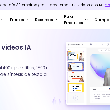
cada día
30
créditos
gratis para crear tus videos con IA.
¡E
Para
Precios
Recursos
Compa
Empresas
 videos IA
4400+ plantillas, 1500+
de síntesis de texto a