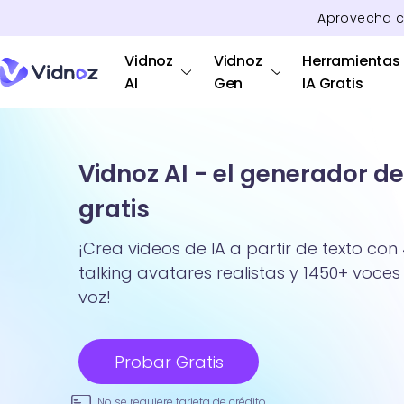
Aprovecha 
Vidnoz
Vidnoz
Herramientas
AI
Gen
IA Gratis
Vidnoz AI - el generador de
gratis
¡Crea videos de IA a partir de texto con 
talking avatares realistas y 1450+ voces 
voz!
Probar Gratis
No se requiere tarjeta de crédito