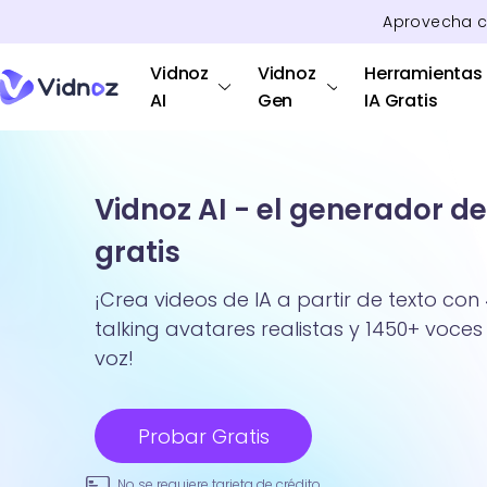
Aprovecha 
Vidnoz
Vidnoz
Herramientas
AI
Gen
IA Gratis
Vidnoz AI - el generador de
gratis
¡Crea videos de IA a partir de texto con 
talking avatares realistas y 1450+ voces 
voz!
Probar Gratis
No se requiere tarjeta de crédito