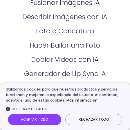
Fusionar Imágenes IA
Describir Imágenes con IA
Foto a Caricatura
Hacer Bailar una Foto
Doblar Videos con IA
Generador de Lip Sync IA
Fotos para CV con IA
Utilizamos cookies para que nuestros productos y servicios
funcionen y mejoren la experiencia del usuario. Al continuar,
Compresor de Videos
acepta el uso de estas cookies.
Más información
MOSTRAR DETALLES
Traductor de Audio Online
ACEPTAR TODO
RECHAZAR TODO