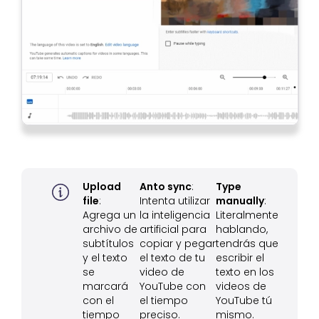
Upload
Anto sync
:
Type
file
:
Intenta utilizar
manually
:
Agrega un
la inteligencia
Literalmente
archivo de
artificial para
hablando,
subtítulos
copiar y pegar
tendrás que
y el texto
el texto de tu
escribir el
se
video de
texto en los
marcará
YouTube con
videos de
con el
el tiempo
YouTube tú
tiempo
preciso.
mismo.