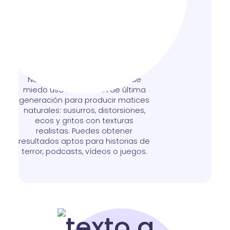
Cambiador de voz de
miedo con IA
avanzada y sonido
realista
Nuestro cambiador de voz de
miedo usa modelos IA de última
generación para producir matices
naturales: susurros, distorsiones,
ecos y gritos con texturas
realistas. Puedes obtener
resultados aptos para historias de
terror, podcasts, vídeos o juegos.