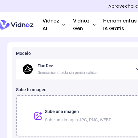
Aprovecha 
Vidnoz
Vidnoz
Herramientas
AI
Gen
IA Gratis
Modelo
Flux Dev
Generación rápida sin perder calidad.
Sube tu imagen
Sube una imagen
Sube una imagen JPG, PNG, WEBP.