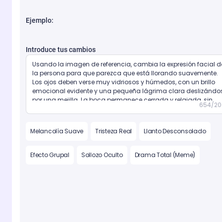
Ejemplo:
Introduce tus cambios
654/20
Melancolía Suave
Tristeza Real
Llanto Desconsolado
Efecto Grupal
Sollozo Oculto
Drama Total (Meme)