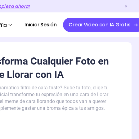
mpieza ahora!
Iniciar Sesión
Crear Video con IA Gratis
ñía
nsforma Cualquier Foto en
e Llorar con IA
amático filtro de cara triste? Sube tu foto, elige tu
ficial transforme tu expresión en una cara de llorar
 el meme de cara llorando que todos van a querer
implemente gastar una broma épica a tus amigos.