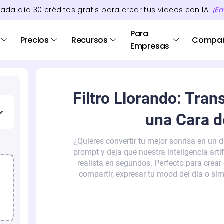
cada día
30
créditos
gratis para crear tus videos con IA.
¡E
Para
Precios
Recursos
Compa
Empresas
Filtro Llorando: Tra
una Cara d
¿Quieres convertir tu mejor sonrisa en un dr
prompt y deja que nuestra inteligencia arti
realista en segundos. Perfecto para crear
compartir, expresar tu mood del día o s